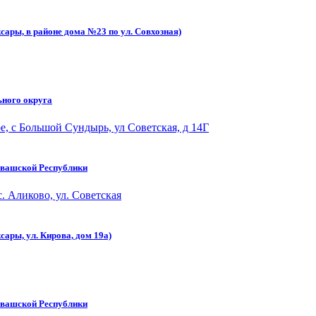
сары, в районе дома №23 по ул. Совхозная)
ьного округа
, с Большой Сундырь, ул Советская, д 14Г
увашской Республики
. Аликово, ул. Советская
сары, ул. Кирова, дом 19а)
увашской Республики