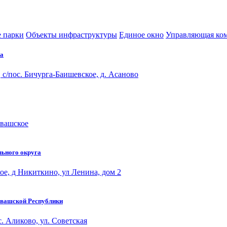
 парки
Объекты инфраструктуры
Единое окно
Управляющая ко
на
/пос. Бичурга-Баишевское, д. Асаново
рвашское
льного округа
ое, д Никиткино, ул Ленина, дом 2
увашской Республики
. Аликово, ул. Советская