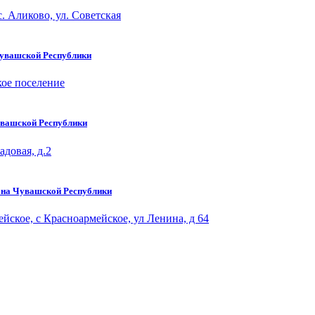
. Аликово, ул. Советская
Чувашской Республики
кое поселение
увашской Республики
довая, д.2
она Чувашской Республики
йское, с Красноармейское, ул Ленина, д 64