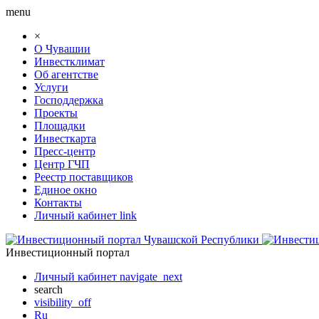
menu
×
О Чувашии
Инвестклимат
Об агентстве
Услуги
Господдержка
Проекты
Площадки
Инвесткарта
Пресс-центр
Центр ГЧП
Реестр поставщиков
Единое окно
Контакты
Личный кабинет
link
Инвестиционный портал
Личный кабинет
navigate_next
search
visibility_off
Ru