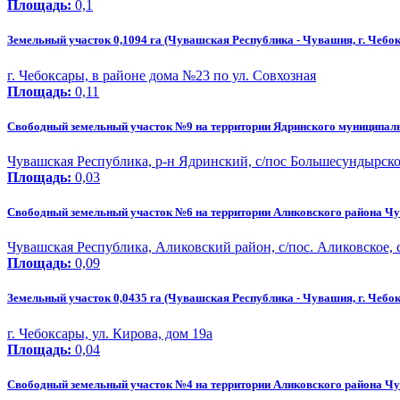
Площадь:
0,1
Земельный участок 0,1094 га (Чувашская Республика - Чувашия, г. Чебок
г. Чебоксары, в районе дома №23 по ул. Совхозная
Площадь:
0,11
Свободный земельный участок №9 на территории Ядринского муниципал
Чувашская Республика, р-н Ядринский, с/пос Большесундырское
Площадь:
0,03
Свободный земельный участок №6 на территории Аликовского района Ч
Чувашская Республика, Аликовский район, с/пос. Аликовское, с
Площадь:
0,09
Земельный участок 0,0435 га (Чувашская Республика - Чувашия, г. Чебок
г. Чебоксары, ул. Кирова, дом 19а
Площадь:
0,04
Свободный земельный участок №4 на территории Аликовского района Ч