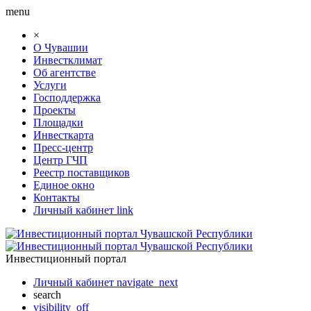
menu
×
О Чувашии
Инвестклимат
Об агентстве
Услуги
Господдержка
Проекты
Площадки
Инвесткарта
Пресс-центр
Центр ГЧП
Реестр поставщиков
Единое окно
Контакты
Личный кабинет
link
Инвестиционный портал
Личный кабинет
navigate_next
search
visibility_off