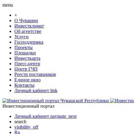
menu
×
О Чувашии
Инвестклимат
Об агентстве
Услуги
Господдержка
Проекты
Площадки
Инвесткарта
Пресс-центр
Центр ГЧП
Реестр поставщиков
Единое окно
Контакты
Личный кабинет
link
Инвестиционный портал
Личный кабинет
navigate_next
search
visibility_off
Ru