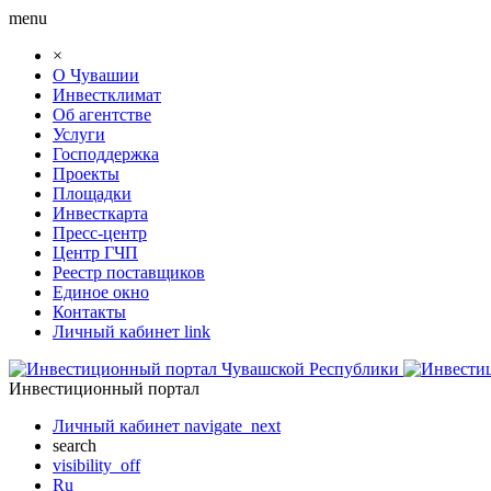
menu
×
О Чувашии
Инвестклимат
Об агентстве
Услуги
Господдержка
Проекты
Площадки
Инвесткарта
Пресс-центр
Центр ГЧП
Реестр поставщиков
Единое окно
Контакты
Личный кабинет
link
Инвестиционный портал
Личный кабинет
navigate_next
search
visibility_off
Ru