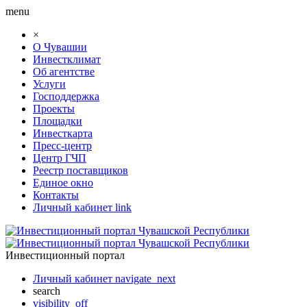
menu
×
О Чувашии
Инвестклимат
Об агентстве
Услуги
Господдержка
Проекты
Площадки
Инвесткарта
Пресс-центр
Центр ГЧП
Реестр поставщиков
Единое окно
Контакты
Личный кабинет
link
Инвестиционный портал
Личный кабинет
navigate_next
search
visibility_off