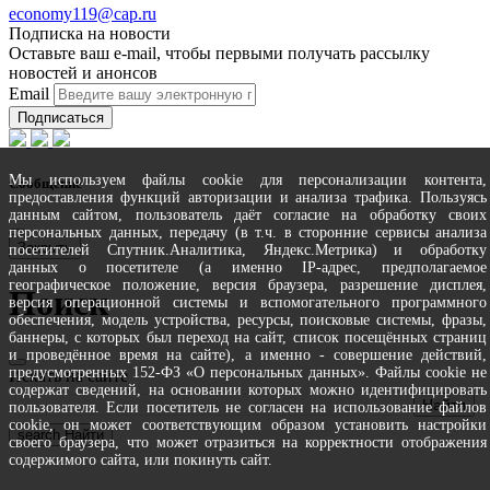
economy119@cap.ru
Подписка на новости
Оставьте ваш e-mail, чтобы первыми получать рассылку
новостей и анонсов
Email
Подписаться
Мы используем файлы cookie для персонализации контента,
Сообщение
предоставления функций авторизации и анализа трафика. Пользуясь
данным сайтом, пользователь даёт согласие на обработку своих
персональных данных, передачу (в т.ч. в сторонние сервисы анализа
Закрыть
посетителей Спутник.Аналитика, Яндекс.Метрика) и обработку
данных о посетителе (а именно IP-адрес, предполагаемое
географическое положение, версия браузера, разрешение дисплея,
Поиск
версия операционной системы и вспомогательного программного
обеспечения, модель устройства, ресурсы, поисковые системы, фразы,
баннеры, с которых был переход на сайт, список посещённых страниц
и проведённое время на сайте), а именно - совершение действий,
предусмотренных 152-ФЗ «О персональных данных». Файлы cookie не
Искать на сайте
содержат сведений, на основании которых можно идентифицировать
пользователя. Если посетитель не согласен на использование файлов
cookie, он может соответствующим образом установить настройки
search
Найти
своего браузера, что может отразиться на корректности отображения
содержимого сайта, или покинуть сайт.