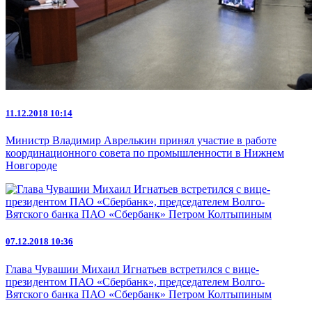
11.12.2018 10:14
Министр Владимир Аврелькин принял участие в работе
координационного совета по промышленности в Нижнем
Новгороде
07.12.2018 10:36
Глава Чувашии Михаил Игнатьев встретился с вице-
президентом ПАО «Сбербанк», председателем Волго-
Вятского банка ПАО «Сбербанк» Петром Колтыпиным