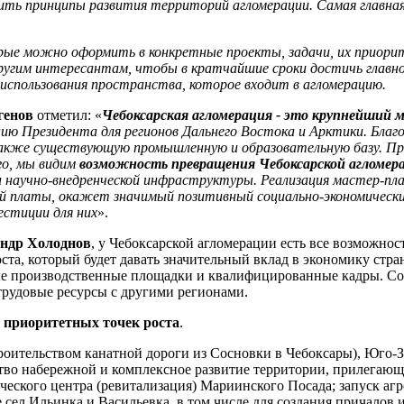
ть принципы развития территорий агломерации. Самая главная
орые можно
оформить
в конкретные проекты, задачи, их приор
ругим интересантам, чтобы в кратчайшие сроки достичь главно
использования пространства, которое входит в агломерацию.
генов
отметил: «
Чебоксарская агломерация - это крупнейший 
ию Президента для регионов Дальнего Востока и Арктики.
Благ
 также существующую промышленную и образовательную базу. П
го, мы видим
возможность превращения Чебоксарской агломе
и научно-внедренческой инфраструктуры. Реализация мастер-п
й платы, окажет значимый позитивный социально-экономическ
естиции для них
».
ндр Холоднов
, у Чебоксарской агломерации есть все возможнос
оста, который будет давать значительный вклад в экономику стр
ые производственные площадки и квалифицированные кадры. Соч
трудовые ресурсы с другими регионами.
0 приоритетных точек роста
.
троительством канатной дороги из Сосновки в Чебоксары), Юго
тво набережной и комплексное развитие территории, прилегающ
ческого центра (ревитализация) Мариинского Посада; запуск аг
е сел Ильинка и Васильевка, в том числе для создания причалов