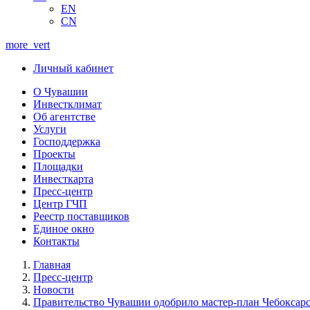
EN
CN
more_vert
Личный кабинет
О Чувашии
Инвестклимат
Об агентстве
Услуги
Господдержка
Проекты
Площадки
Инвесткарта
Пресс-центр
Центр ГЧП
Реестр поставщиков
Единое окно
Контакты
Главная
Пресс-центр
Новости
Правительство Чувашии одобрило мастер-план Чебоксарс