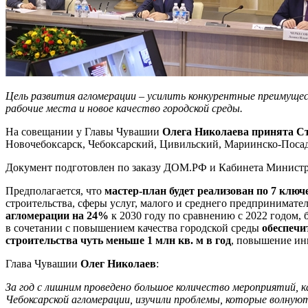
Цель развития агломерации – усилить конкурентные преимущес
рабочие места и новое качество городской среды.
На совещании у Главы Чувашии
Олега Николаева
принята С
Новочебоксарск, Чебоксарский, Цивильский, Мариинско-Поса
Документ подготовлен по заказу ДОМ.РФ и Кабинета Министр
Предполагается, что
мастер-план
будет реализован
по 7 клю
строительства, сферы услуг, малого и среднего предпринимат
агломерации
на
24%
к 2030 году по сравнению с 2022 годом, 
в сочетании с повышением качества городской среды
обеспечи
строительства чуть меньше 1 млн кв. м в год
, повышение ин
Глава Чувашии
Олег Николаев
:
За год с лишним проведено большое количество мероприятий, к
Чебоксарской агломерации, изучили проблемы, которые волнуют