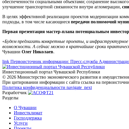
обеспеченности социальными объектами; сохранение высокого
улучшение транспортной связанности внутри агломерации,
сни
В целях эффективной реализации проектов модернизации комм
подходы, в том числе касающиеся
передачи полномочий муниц
Первая презентация мастер-плана потенциальным инвестор
«
Будем предлагать конкретные проекты, и инфраструктурное м
возможности. А сейчас можно в кратчайшие сроки практическ
Чувашии
Олег Николаев
.
link
Первоисточник информации: Пресс-служба Администраци
Инвестиционный портал Чувашской Республики
© 2026 Министерство экономического развития и имуществен
При цитировании информации с сайта ссылка на первоисточни
Политика конфиденциальности
navigate_next
Разработчик
Разделы
О Чувашии
Инвестклимат
Господдержка
Услуги
Проекты