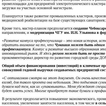
промплощадки для предприятий электротехнического кластера 
загрузки на участках основной магистрали.
Планируется также развитие промышленных кластеров, произво
медицинской реабилитации на базе существующих санаториев;
Кроме того, мастер-планом предполагается
создание Чебокса
направлениям, и
модернизация ЧГУ им. И.Н. Ульянова в фо
«
Развитие кампуса профтехучилища – это новая история, исто
обратить внимание на то, что
Чувашия может быть одним из
профтехкампуса
. Кампус и развитие высшего образования эт
инновационный рывок. И здесь
регион может быть не просто о
прокомментировал директор по развитию городской среды Д
Общий объем финансирования (инвестиций) в ключевые про
совокупной годовой выручки создаваемых предприятий сос
«
С оптимизмом смотрю на этот документ. Он очень качествен
взгляд, для такого проекта она небольшая. Это подъемная сум
думаем над тем, как их «упаковывать». Меня убеждают специ
будет иметь успех. Многие приобретут такие бумаги и профи
В результате предполагается повышение экономического, про
населения, увеличение занятости населения, в том числе
в сел