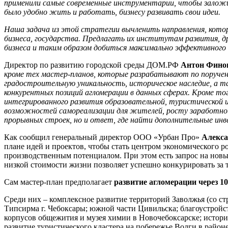
применили самые современные инструментарии, чтобы заложи
было удобно жить и работать, бизнесу развивать свои идеи.
Наша задача из этой стратегии вычленить направления, кот
бизнеса, государства. Предлагать их институтам развития, д
бизнеса и таким образом добиться максимально эффективного 
Директор по развитию городской среды ДОМ.РФ
Антон Фино
кроме тех мастер-планов, которые разрабатывают по поручен
градостроительную уникальность, историческое наследие, а
конкурентных позиций агломерации в данных сферах. Кроме то
интегрированного развития образовательной, туристической 
возможностей самореализации для жителей, росту заработно
прорывных строек, но и ответ, где найти дополнительные инв
Как сообщил генеральный директор ООО «Урбан Про»
Алекса
плане идей и проектов, чтобы стать центром экономического р
производственным потенциалом. При этом есть запрос на нов
низкой стоимости жизни позволяет успешно конкурировать за 
Сам мастер-план предполагает
развитие агломерации через 1
Среди них – комплексное развитие территорий Заволжья (со с
Типсирма г. Чебоксары; южной части Цивильска; благоустройс
корпусов общежития и музея химии в Новочебоксарске; истори
развитие туристического кластера на побережье Волги в район