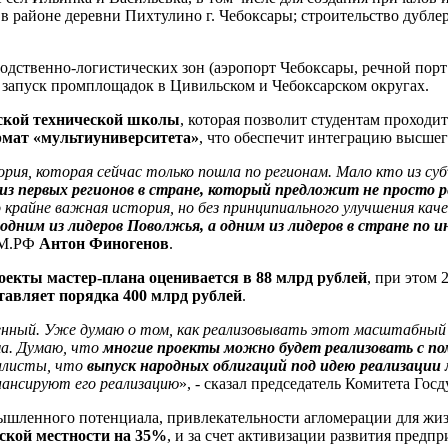
в районе деревни Пихтулино г. Чебоксары; строительство дублер
дственно-логистических зон (аэропорт Чебоксары, речной порт 
 запуск промплощадок в Цивильском и Чебоксарском округах.
рской технической школы
, которая позволит студентам проход
рмат «мультиуниверситета»
, что обеспечит интеграцию высшег
рия, которая сейчас только пошла по регионам. Мало кто из су
 первых регионов в стране, который предложит не просто р
о крайне важная история, но без принципиального улучшения ка
дним из лидеров Поволжья, а одним из лидеров в стране по и
ОМ.РФ
Антон Финогенов
.
екты мастер-плана оценивается в 88 млрд рублей
, при этом 
тавляет порядка 400 млрд рублей
.
ный. Уже думаю о том, как реализовывать этот масштабный про
ма. Думаю, что
многие проекты можно будет реализовать с п
алисты, что
выпуск народных облигаций под идею реализации
нансируют его реализацию
», - сказал председатель Комитета Го
мышленного потенциала, привлекательности агломерации для жи
ьской местности на 35%
, и за счет активизации развития пред