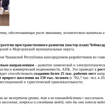
тва, обеспечивающие рост экономики, человеческого капитала и
тратегия
пространственного развития (мастер-план) Чебокса
дский и Моргаушский муниципальные округа.
ов Чувашской Республики консорциумом разработчиков во главе
чевым направлениям
– развитие химической и электротехниче
ельства и коммерческой недвижимости, АПК. Это приведет к
рос
будет способствовать
созданию более 25 тыс. рабочих мест
напр
т
прирост населения на 150 тыс. человек
(с 782,7 тыс. чел. в 20
вестиционной и туристической привлекательности.
ак на экспертном уровне, так и во взаимодействии с население
 население, вопросы и ожидания людей, что бы они хотели видет