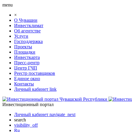
menu
×
О Чувашии
Инвестклимат
Об агентстве
Услуги
Господдержка
Проекты
Площадки
Инвесткарта
Пресс-центр
Центр ГЧП
Реестр поставщиков
Единое окно
Контакты
Личный кабинет
link
Инвестиционный портал
Личный кабинет
navigate_next
search
visibility_off
Ru