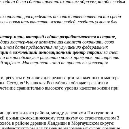
 задача была сбалансировать их таким образом, чтобы людям
итизировать, распределить по зонам ответственности среди
го – повысить качество жизни людей, создать условия для
мастер-план, который сейчас разрабатывается в стране
,
одаря мастер-план
у
агломерация сможет сохранить свою
ри этом даны предложения по улучшению федеральных
рации в важнейший инновационный центр страны
за счет
лана поспособствует развитию новых проектов, расширению
ий эффект. Мастер-план
-
это не просто визуализация
ти, ресурсы и условия для реализации заложенных в мастер-
аны. Сегодня Чувашская Республика обладает развитым
етание сравнительно высокого уровня качества жизни при
-Западного жилого района, между деревнями Пихтулино и
ей к химико-механическому техникуму со строительством 3
рохаба в районе деревни Ландыши в Моргаушском округе;
 и инфраструктуры для хранения маломерных судов; создание