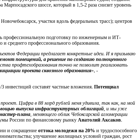
а Марпосадского шоссе, который в 1,5-2 раза снизит уровень
Новочебоксарск, участки вдоль федеральных трасс); центров
ить профессиональную подготовку по инженерным и ИТ-
о и среднего профессионального образования.
бъектов Федерации предлагает конкретные идеи. И я призываю
емонт помещений, а решение по созданию полноценного
чества профтехобразования точно не позволит реализовать
нициации проекта сквозного образования
», -
2/3 инвестиций составят частные вложения.
Потенциал
ект. Цифра в 88 млрд рублей меня удивила, так как, на мой
омощью выпуска инфраструктурных облигаций
, и мы уже
 мастер-плана
, меняющего облик Чебоксарской агломерации
сдумы России по финансовому рынку
Анатолий Аксаков
.
зни и сокращение
оттока молодежи на 20%
и трудоспособного
принимательства; улучшение жилищных условий граждан, рост