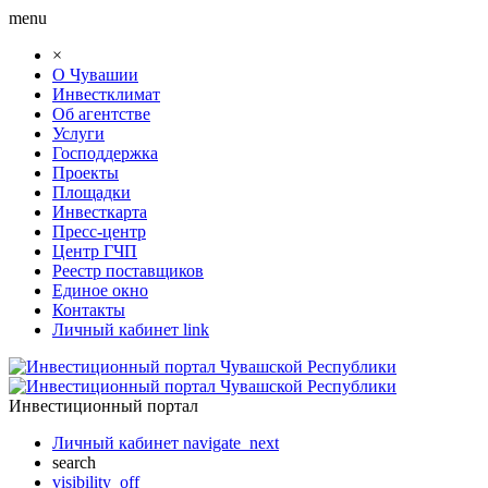
menu
×
О Чувашии
Инвестклимат
Об агентстве
Услуги
Господдержка
Проекты
Площадки
Инвесткарта
Пресс-центр
Центр ГЧП
Реестр поставщиков
Единое окно
Контакты
Личный кабинет
link
Инвестиционный портал
Личный кабинет
navigate_next
search
visibility_off