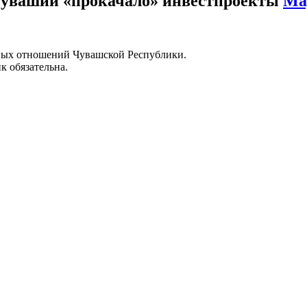
Чувашии «прокачало» инвестпроекты
Ма
ных отношений Чувашской Республики.
к обязательна.