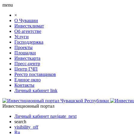
menu
×
О Чувашии
Инвестклимат
Об агентстве
Услуги
Господдержка
Проекты
Площадки
Инвесткарта
Пресс-центр
Центр ГЧП
Реестр поставщиков
Единое окно
Контакты
Личный кабинет
link
Инвестиционный портал
Личный кабинет
navigate_next
search
visibility_off
Ru