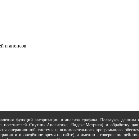
ей и анонсов
вления функций авторизации и анализа трафика. Пользуясь данным са
за посетителей Спутник.Аналитика, Яндекс.Метрика) и обработку дан
ерсия операционной системы и вспомогательного программного обеспеч
страниц и проведённое время на сайте), а именно - совершение дейст