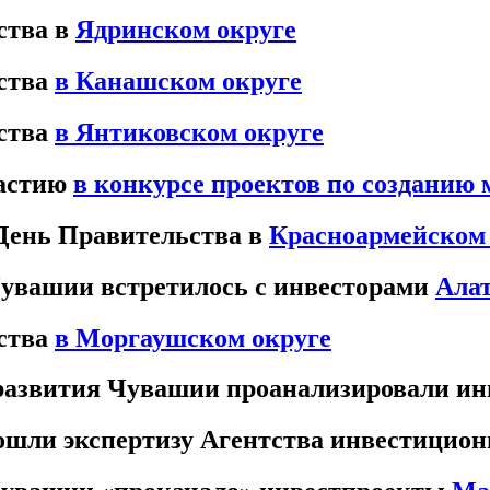
ства в
Ядринском округе
ства
в Канашском округе
ства
в Янтиковском округе
частию
в конкурсе проектов по созданию
День Правительства в
Красноармейском 
Чувашии встретилось с инвесторами
Алат
ства
в Моргаушском округе
 развития Чувашии проанализировали и
шли экспертизу Агентства инвестицион