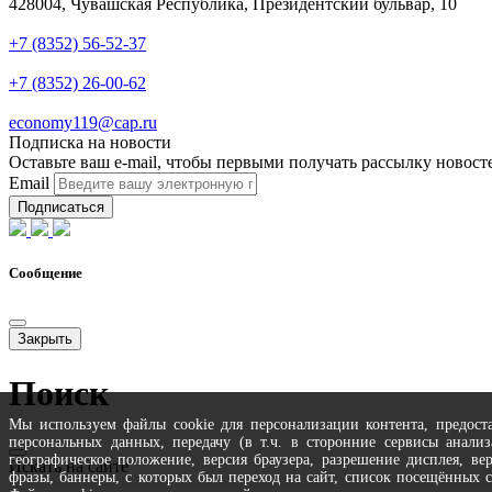
428004, Чувашская Республика, Президентский бульвар, 10
Телефон
+7 (8352) 56-52-37
Техподдержка
+7 (8352) 26-00-62
Почта
economy119@cap.ru
Подписка на новости
Оставьте ваш e-mail, чтобы первыми получать рассылку новост
Email
Подписаться
Сообщение
Закрыть
Поиск
Мы используем файлы cookie для персонализации контента, предоста
персональных данных, передачу (в т.ч. в сторонние сервисы анали
географическое положение, версия браузера, разрешение дисплея, в
Искать на сайте
фразы, баннеры, с которых был переход на сайт, список посещённых 