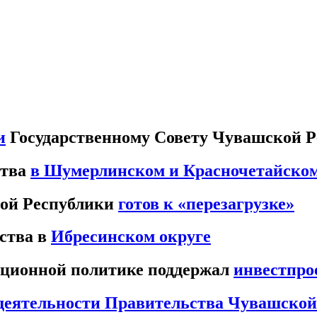
и
Государственному Совету Чувашской Ре
ства
в Шумерлинском и Красночетайском
ой Республики
готов к «перезагрузке»
ства в
Ибресинском округе
тиционной политике поддержал
инвестпро
деятельности Правительства Чувашской 