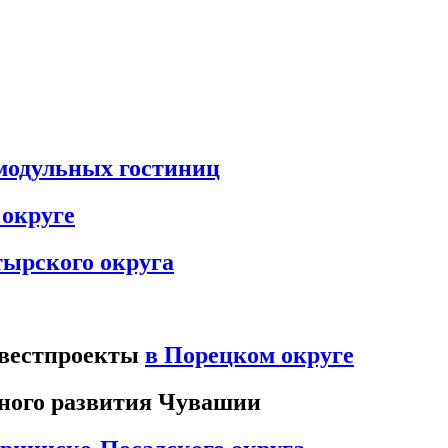
 модульных гостиниц
округе
ырского округа
нвестпроекты
в Порецком округе
ного развития Чувашии