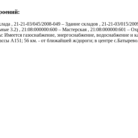
роений:
ада , 21-21-03/045/2008-049 – Здание складов , 21-21-03/015/200
ные 3.2) , 21:08:000000:600 – Мастерская , 21:08:000000:601 – Ох
 Имеется газоснабжение, энергоснабжение, водоснабжение и кана
рассы А151; 56 км. - от ближайшей ж/дороги; в центре с.Батырево