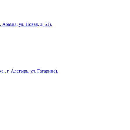
Абамза, ул. Новая, д. 51).
., г. Алатырь, ул. Гагарина).