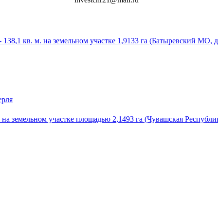
138,1 кв. м. на земельном участке 1,9133 га (Батыревский МО, д. 
ерля
, на земельном участке площадью 2,1493 га (Чувашская Республика