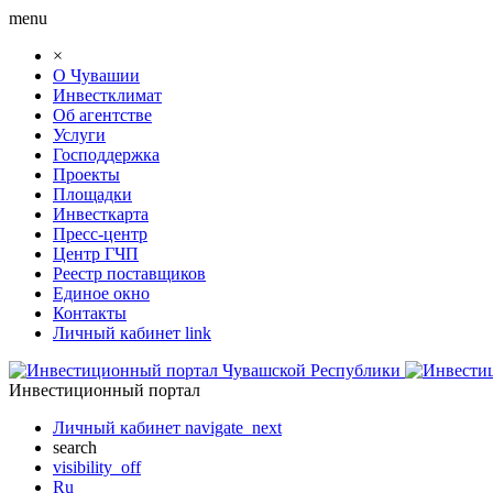
menu
×
О Чувашии
Инвестклимат
Об агентстве
Услуги
Господдержка
Проекты
Площадки
Инвесткарта
Пресс-центр
Центр ГЧП
Реестр поставщиков
Единое окно
Контакты
Личный кабинет
link
Инвестиционный портал
Личный кабинет
navigate_next
search
visibility_off
Ru