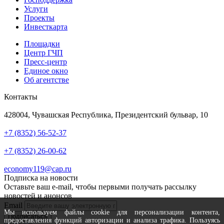
Услуги
Проекты
Инвесткарта
Площадки
Центр ГЧП
Пресс-центр
Единое окно
Об агентстве
Контакты
Адрес
428004, Чувашская Республика, Президентский бульвар, 10
Телефон
+7 (8352) 56-52-37
Техподдержка
+7 (8352) 26-00-62
Почта
economy119@cap.ru
Подписка на новости
Оставьте ваш e-mail, чтобы первыми получать рассылку
новостей и анонсов
Email
Мы используем файлы cookie для персонализации контента,
Подписаться
предоставления функций авторизации и анализа трафика. Пользуясь