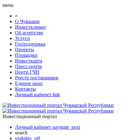
menu
×
О Чувашии
Инвестклимат
Об агентстве
Услуги
Господдержка
Проекты
Площадки
Инвесткарта
Пресс-центр
Центр ГЧП
Реестр поставщиков
Единое окно
Контакты
Личный кабинет
link
Инвестиционный портал
Личный кабинет
navigate_next
search
visibility_off