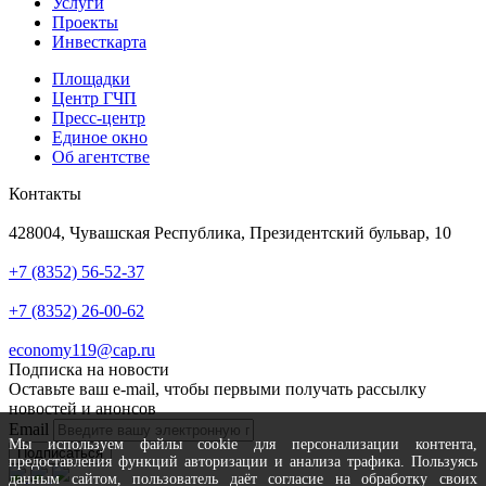
Услуги
Проекты
Инвесткарта
Площадки
Центр ГЧП
Пресс-центр
Единое окно
Об агентстве
Контакты
Адрес
428004, Чувашская Республика, Президентский бульвар, 10
Телефон
+7 (8352) 56-52-37
Техподдержка
+7 (8352) 26-00-62
Почта
economy119@cap.ru
Подписка на новости
Оставьте ваш e-mail, чтобы первыми получать рассылку
новостей и анонсов
Email
Мы используем файлы cookie для персонализации контента,
Подписаться
предоставления функций авторизации и анализа трафика. Пользуясь
данным сайтом, пользователь даёт согласие на обработку своих