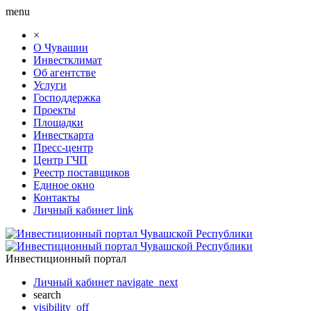
menu
×
О Чувашии
Инвестклимат
Об агентстве
Услуги
Господдержка
Проекты
Площадки
Инвесткарта
Пресс-центр
Центр ГЧП
Реестр поставщиков
Единое окно
Контакты
Личный кабинет
link
Инвестиционный портал
Личный кабинет
navigate_next
search
visibility_off